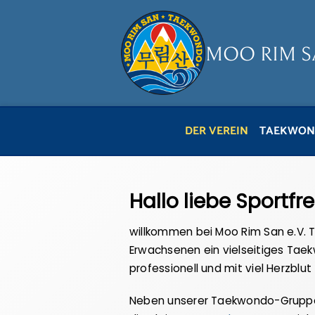
MOO RIM SAN
DER VEREIN
TAEKWON
Hallo liebe Sportfr
willkommen bei Moo Rim San e.V. T
Erwachsenen ein vielseitiges Taek
professionell und mit viel Herzblu
Neben unserer Taekwondo-Gruppe f